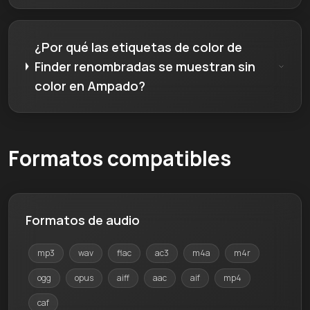
¿Por qué las etiquetas de color de
Finder renombradas se muestran sin
color en Ampado?
Formatos compatibles
Formatos de audio
mp3
wav
flac
ac3
m4a
m4r
ogg
opus
aiff
aac
aif
mp4
caf