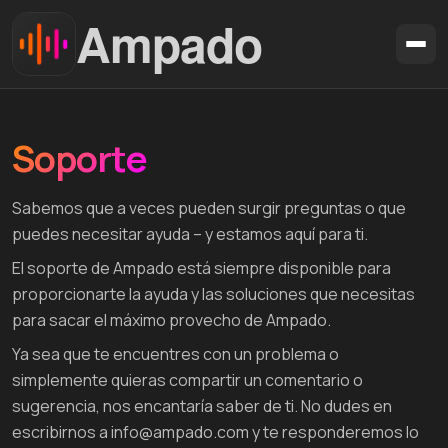
Ampado
Download
Soporte
Features
Formatos
Sabemos que a veces pueden surgir preguntas o que
puedes necesitar ayuda – y estamos aquí para ti.
Blog
El soporte de Ampado está siempre disponible para
Support
proporcionarte la ayuda y las soluciones que necesitas
para sacar el máximo provecho de Ampado.
🇩🇪 DE
🇺🇸 EN
🇫🇷 FR
🇪🇸 ES
🇧🇷 PT
Ya sea que te encuentres con un problema o
simplemente quieras compartir un comentario o
sugerencia, nos encantaría saber de ti. No dudes en
escribirnos a info@ampado.com y te responderemos lo