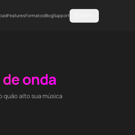
🇧🇷
oad
Features
Formatos
Blog
Support
PT
 de onda
o quão alto sua música