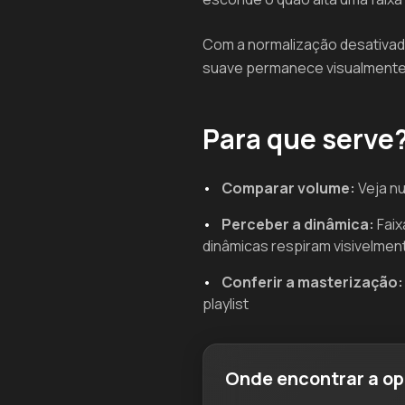
Com a normalização desativada
suave permanece visualmente 
Para que serve
•
Comparar volume:
Veja nu
•
Perceber a dinâmica:
Faix
dinâmicas respiram visivelmen
•
Conferir a masterização:
playlist
Onde encontrar a o